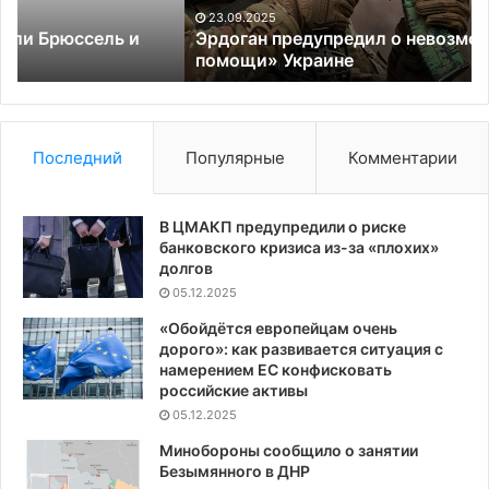
Тр
23.09.2025
по
Эрдоган предупредил о невозможности «вечной
помощи» Украине
на
Последний
Популярные
Комментарии
В ЦМАКП предупредили о риске
банковского кризиса из-за «плохих»
долгов
05.12.2025
«Обойдётся европейцам очень
дорого»: как развивается ситуация с
намерением ЕС конфисковать
российские активы
05.12.2025
Минобороны сообщило о занятии
Безымянного в ДНР