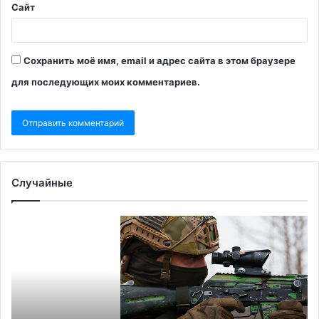
Сайт
Сохранить моё имя, email и адрес сайта в этом браузере
для последующих моих комментариев.
Случайные
Эрдоган
C
предупредил
уз
о
о
невозможности
не
«вечной
Уи
помощи»
бы
Украине
со