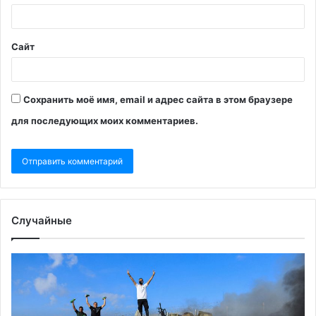
Сайт
Сохранить моё имя, email и адрес сайта в этом браузере
для последующих моих комментариев.
Случайные
Трамп
«Ъ
исключил
уз
вероятность
о
третьей
су