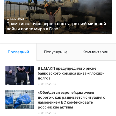
мировой
на
войны
оф
после
из
мира
за
13.10.2025
в
не
Трамп исключил вероятность третьей мировой
Газе
войны после мира в Газе
на
ВС
Последний
Популярные
Комментарии
В ЦМАКП предупредили о риске
банковского кризиса из-за «плохих»
долгов
05.12.2025
«Обойдётся европейцам очень
дорого»: как развивается ситуация с
намерением ЕС конфисковать
российские активы
05.12.2025