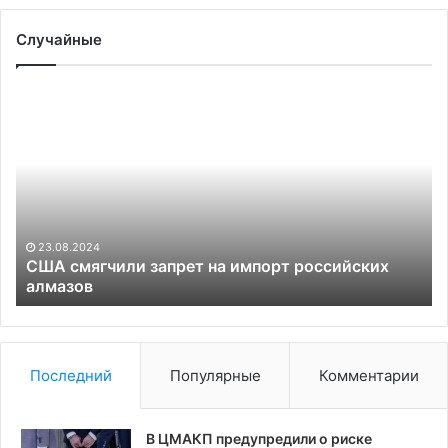
Случайные
США
Па
смягчили
Ек
запрет
II
на
в
импорт
Од
российских
ог
алмазов
де
за
23.08.2024
США смягчили запрет на импорт российских
алмазов
Последний
Популярные
Комментарии
В ЦМАКП предупредили о риске