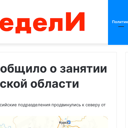
Политик
общило о занятии
ской области
Взрывы
прогремели
в
Днепре
и
сийские подразделения продвинулись к северу от
Харькове
 узнал о
отложить
26.02.2024
т для
Взрывы прогремели в Днепре 