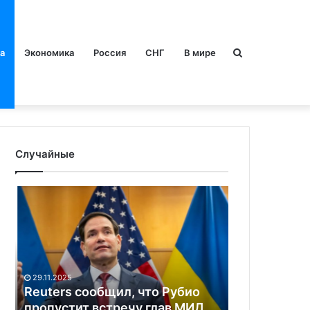
Искать
а
Экономика
Россия
СНГ
В мире
Случайные
Reuters
NYT
сообщил,
объяснила
что
«паузу»
Рубио
в
пропустит
контрнаступлени
встречу
Украины
29.11.2025
15.07.2023
глав
серьезными
Reuters сообщил, что Рубио
NYT объясн
МИД
потерями
и
пропустит встречу глав МИД
контрнасту
стран