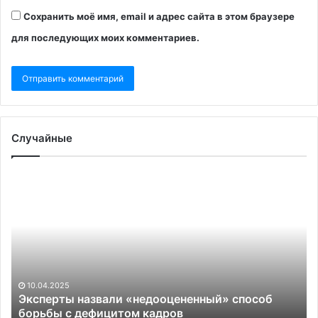
Сохранить моё имя, email и адрес сайта в этом браузере
для последующих моих комментариев.
Случайные
Эксперты
Ср
назвали
Р
«недооцененный»
по
способ
др
борьбы
на
с
Ст
дефицитом
ра
кадров
По
10.04.2025
Эксперты назвали «недооцененный» способ
борьбы с дефицитом кадров