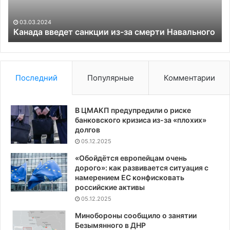
ко
03.03.2024
Канада введет санкции из-за смерти Навального
Последний
Популярные
Комментарии
В ЦМАКП предупредили о риске
банковского кризиса из-за «плохих»
долгов
05.12.2025
«Обойдётся европейцам очень
дорого»: как развивается ситуация с
намерением ЕС конфисковать
российские активы
05.12.2025
Минобороны сообщило о занятии
Безымянного в ДНР