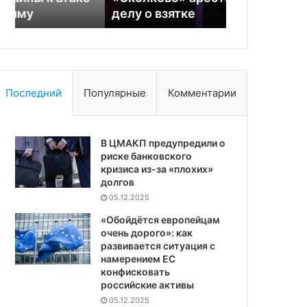
делу о взятке
Нацгварди
Последний
Популярные
Комментарии
В ЦМАКП предупредили о
риске банковского
кризиса из-за «плохих»
долгов
05.12.2025
«Обойдётся европейцам
очень дорого»: как
развивается ситуация с
намерением ЕС
конфисковать
российские активы
05.12.2025