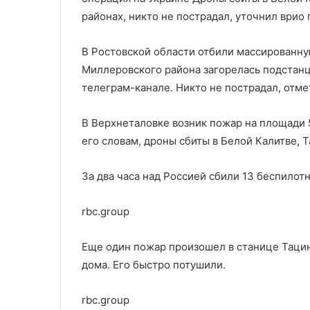
беспилотников на Кремль
дискредитаци
на
ВС
районах, никто не пострадал, уточнил ври
Кремль
В Ростовской области отбили массированну
Миллеровского района загорелась подстан
телеграм-канале. Никто не пострадал, отме
В Верхнеталовке возник пожар на площади 5
его словам, дроны сбиты в Белой Калитве,
За два часа над Россией сбили 13 беспилот
rbc.group
Еще один пожар произошел в станице Тацинс
дома. Его быстро потушили.
rbc.group