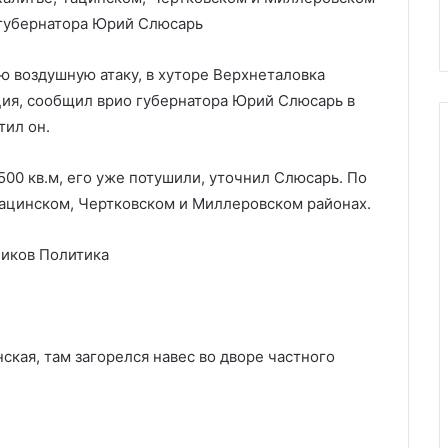
ю ВС
на аэродром в Крыму
в
о губернатора Юрий Слюсарь
Крыму
ю воздушную атаку, в хуторе Верхнеталовка
ция, сообщил врио губернатора Юрий Слюсарь в
тил он.
00 кв.м, его уже потушили, уточнил Слюсарь. По
 Тацинском, Чертковском и Миллеровском районах.
ников
Политика
кая, там загорелся навес во дворе частного