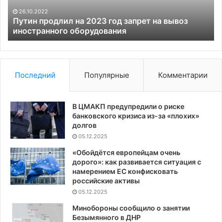
вывоз
ле
26.10.2022
иностранного
ли
Путин продлил на 2023 год запрет на вывоз
оборудования
иностранного оборудования
св
Мо
и
Ва
об
Последний
Популярные
Комментарии
за
В ЦМАКП предупредили о риске
банковского кризиса из-за «плохих»
долгов
05.12.2025
«Обойдётся европейцам очень
дорого»: как развивается ситуация с
намерением ЕС конфисковать
российские активы
05.12.2025
Минобороны сообщило о занятии
Безымянного в ДНР