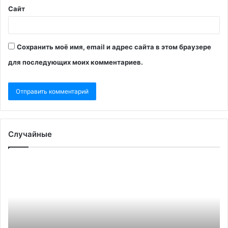
Сайт
Сохранить моё имя, email и адрес сайта в этом браузере
для последующих моих комментариев.
Случайные
Путин
«В
продлил
С
на
ем
2023
гр
год
ср
запрет
до
на
20