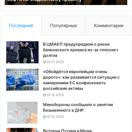
правилу
Последний
Популярные
Комментарии
В ЦМАКП предупредили о риске
банковского кризиса из-за «плохих»
долгов
05.12.2025
«Обойдётся европейцам очень
дорого»: как развивается ситуация с
намерением ЕС конфисковать
российские активы
05.12.2025
Минобороны сообщило о занятии
Безымянного в ДНР
05.12.2025
Встреча Путина и Моди