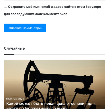
Сохранить моё имя, email и адрес сайта в этом браузере
для последующих моих комментариев.
Случайные
Какой
М
может
на
быть
чи
новая
по
цена
по
отсечения
це
для
др
нефти
за
24.04.2025
по
тр
Какой может быть новая цена отсечения для
бюджетному
нефти по бюджетному правилу
дн