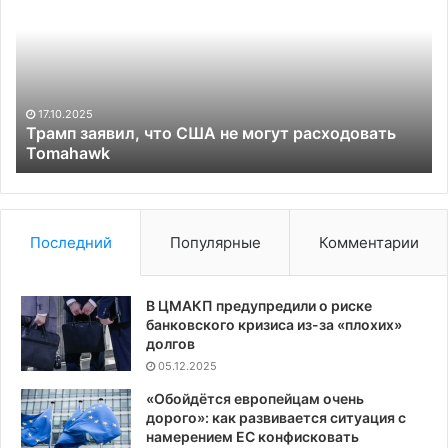
что
Ук
США
ис
не
им
могут
сп
расходовать
Ки
Tomahawk
Ли
17.10.2025
Ху
Трамп заявил, что США не могут расходовать
Tomahawk
Последний
Популярные
Комментарии
В ЦМАКП предупредили о риске
банковского кризиса из-за «плохих»
долгов
05.12.2025
«Обойдётся европейцам очень
дорого»: как развивается ситуация с
намерением ЕС конфисковать