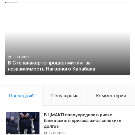
В
Ро
Степанакерте
се
прошел
NI
митинг
за
за
у
независимость
С
Нагорного
ра
Карабаха
ра
30.10.2022
по
В Степанакерте прошел митинг за
независимость Нагорного Карабаха
са
Последний
Популярные
Комментарии
В ЦМАКП предупредили о риске
банковского кризиса из-за «плохих»
долгов
05.12.2025