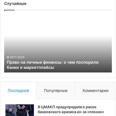
Случайные
Право
Bl
на
уз
личные
о
финансы:
ре
о
су
чем
сп
поспорили
на
банки
пл
29.11.2025
и
С
Право на личные финансы: о чем поспорили
маркетплейсы
банки и маркетплейсы
по
ре
Последний
Популярные
Комментарии
В ЦМАКП предупредили о риске
банковского кризиса из-за «плохих»