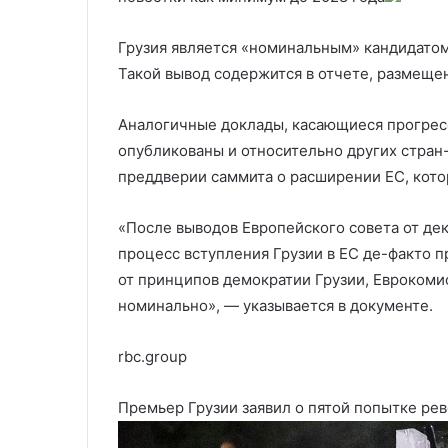
Трампа и Путина
переговорах п
и
по
Путина
Украине
Грузия является «номинальным» кандидатом 
Такой вывод содержится в отчете, размеще
Аналогичные доклады, касающиеся прогрес
опубликованы и относительно других стран
преддверии саммита о расширении ЕС, кото
«После выводов Европейского совета от дек
процесс вступления Грузии в ЕС де-факто п
от принципов демократии Грузии, Еврокоми
номинально», — указывается в документе.
rbc.group
Премьер Грузии заявил о пятой попытке ре