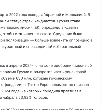
марте 2022 года вслед за Украиной и Молдавией. В
чили статус стран-кандидатов. Грузия стала
зже Еврокомиссия (ЕК) определила «девять
, чтобы стать членом союза. Среди них было
кой поляризации — больше вовлекать оппозицию в
конкурентный и справедливый избирательный
ь в апреле 2024-го на фоне одобрения закона об
с приема Грузии и заморозил часть финансовой
в объеме €30 млн, которые грузинскому
о фонда мира. Также Европарламент не признал
 2024 года, на которых победила правящая в
а набрала 53,92% голосов.
 до 2028 года вопрос о переговорах с ЕС по поводу