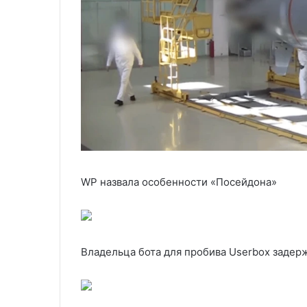
WP назвала особенности «Посейдона»
Владельца бота для пробива Userbox задер