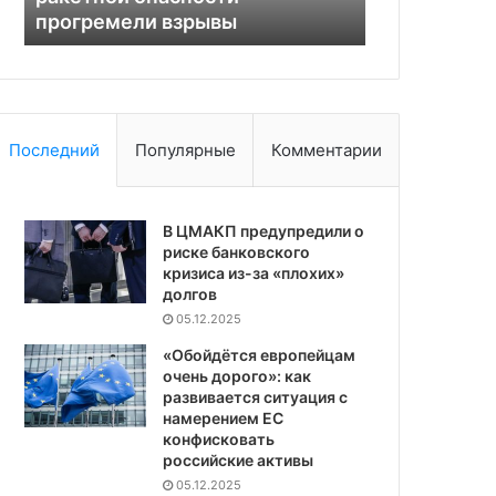
ежедневным обменам
Армении
Последний
Популярные
Комментарии
В ЦМАКП предупредили о
риске банковского
кризиса из-за «плохих»
долгов
05.12.2025
«Обойдётся европейцам
очень дорого»: как
развивается ситуация с
намерением ЕС
конфисковать
российские активы
05.12.2025