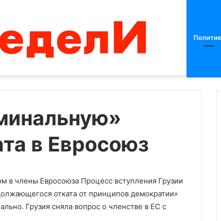
Политик
оминальную»
та в Евросоюз
В
Белгороде
после
объявления
ракетной
ом в члены Евросоюза
Процесс вступления Грузии
опасности
одолжающегося отката от принципов демократии»
01.06.2024
прогремели
льно. Грузия сняла вопрос о членстве в ЕС с
 президента
В Белгороде после объявлени
взрывы
«тайм-аут» в
ракетной опасности