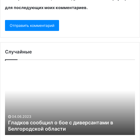
для последующих моих комментариев.
Случайные
Гладков
М
сообщил
Па
о
со
бое
о
с
пр
диверсантами
ог
в
с
Белгородской
Аф
04.06.2023
области
на
Гладков сообщил о бое с диверсантами в
Белгородской области
дв
су