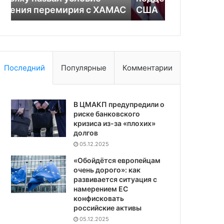
АС
США
от Ирана
поддержки
от
Киева
Ирана
со
стороны
США
Последний
Популярные
Комментарии
В ЦМАКП предупредили о
риске банковского
кризиса из-за «плохих»
долгов
05.12.2025
«Обойдётся европейцам
очень дорого»: как
развивается ситуация с
намерением ЕС
конфисковать
российские активы
05.12.2025