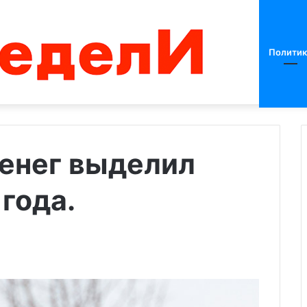
Политик
денег выделил
года.
Нетаньяху
назвал
условие
продления
перемирия
с
ХАМАС
27.11.2023
раскрыл свои
Нетаньяху назвал условие