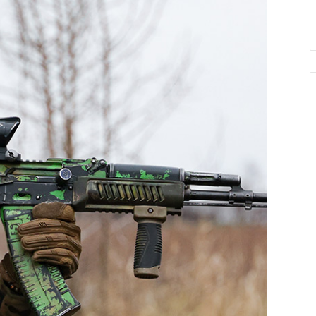
рном Карабахе
продления перемирия с ХАМ