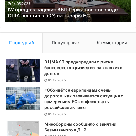
США
са
24.05.2025
пошлин
в
IW предрек падение ВВП Германии при вводе
в
США пошлин в 50% на товары ЕС
О
50%
в
на
фе
товары
ЕС
Последний
Популярные
Комментарии
В ЦМАКП предупредили о риске
банковского кризиса из-за «плохих»
долгов
05.12.2025
«Обойдётся европейцам очень
дорого»: как развивается ситуация с
намерением ЕС конфисковать
российские активы
05.12.2025
Минобороны сообщило о занятии
Безымянного в ДНР