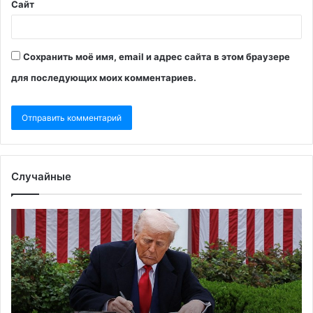
Сайт
Сохранить моё имя, email и адрес сайта в этом браузере
для последующих моих комментариев.
Случайные
IW
Ку
предрек
за
падение
о
ВВП
же
Германии
Ки
при
пр
вводе
м