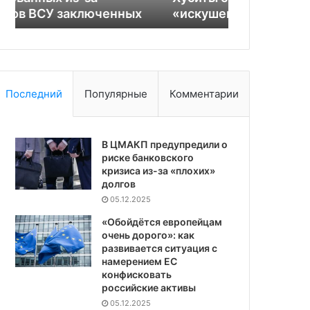
«искушениях из США»
участков в 
в
Барвихе
Последний
Популярные
Комментарии
В ЦМАКП предупредили о
риске банковского
кризиса из-за «плохих»
долгов
05.12.2025
«Обойдётся европейцам
очень дорого»: как
развивается ситуация с
намерением ЕС
конфисковать
российские активы
05.12.2025