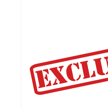
иностранных агентов
победы над к