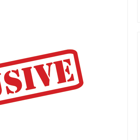
оррупцией
обстрелов ВСУ заключенных