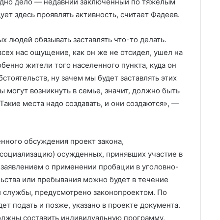
«Одно дело — недавний заключенный по тяжелым
ует здесь проявлять активность, считает Фадеев.
х людей обязывать заставлять что-то делать.
всех нас ощущение, как он же не отсидел, ушел на
собенно жители того населенного пункта, куда он
бстоятельств, ну зачем мы будет заставлять этих
 могут возникнуть в семье, значит, должно быть
Такие места надо создавать, и они создаются», —
нного обсуждения проект закона,
социализацию) осужденных, принявших участие в
с заявлением о применении пробации в уголовно-
ьства или пребывания можно будет в течение
й службы, предусмотрено законопроектом. По
т подать и позже, указано в проекте документа.
лжны составить индивидуальную программу,