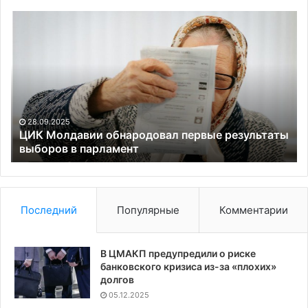
ЦИК
В
Молдавии
Фи
обнародовал
пр
первые
вк
результаты
за
выборов
«ц
в
ко
парламент
в
28.09.2025
ра
ЦИК Молдавии обнародовал первые результаты
выборов в парламент
Н
Последний
Популярные
Комментарии
В ЦМАКП предупредили о риске
банковского кризиса из-за «плохих»
долгов
05.12.2025