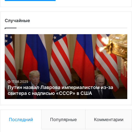
Случайные
Путин
По
назвал
Ни
Лаврова
об
империалистом
ху
из-
в
за
пы
свитера
го
с
св
17.08.2025
надписью
пр
Путин назвал Лаврова империалистом из-за
«СССР»
свитера с надписью «СССР» в США
в
США
Последний
Популярные
Комментарии