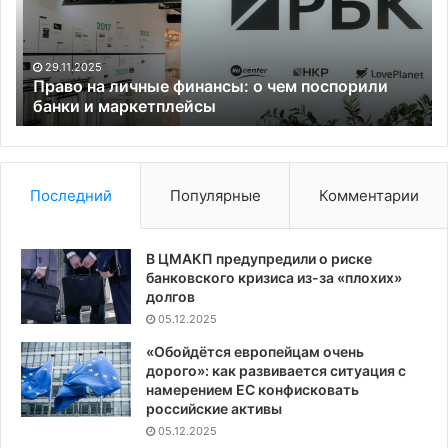
чем
не
поспорили
уч
банки
29.11.2025
и
Право на личные финансы: о чем поспорили
маркетплейсы
банки и маркетплейсы
Последний
Популярные
Комментарии
В ЦМАКП предупредили о риске
банковского кризиса из-за «плохих»
долгов
05.12.2025
«Обойдётся европейцам очень
дорого»: как развивается ситуация с
намерением ЕС конфисковать
российские активы
05.12.2025