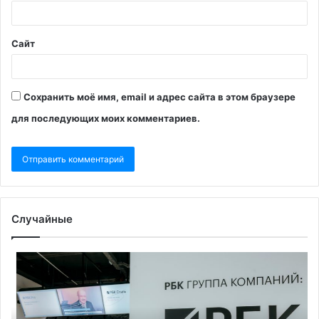
Сайт
Сохранить моё имя, email и адрес сайта в этом браузере
для последующих моих комментариев.
Случайные
Право
Ту
на
и
личные
Бе
финансы:
ре
о
бо