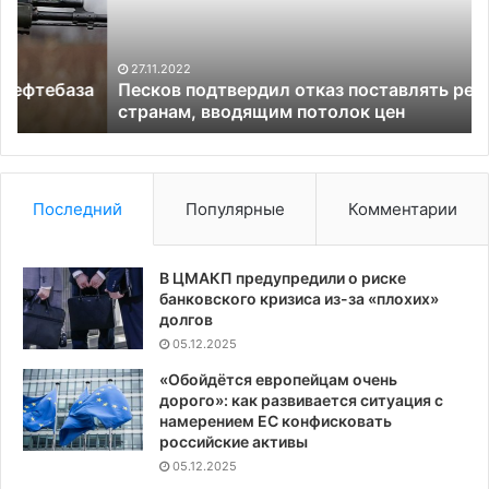
странам,
ва
вводящим
ко
потолок
дл
27.11.2022
цен
им
а
Песков подтвердил отказ поставлять ресурсы
странам, вводящим потолок цен
Последний
Популярные
Комментарии
В ЦМАКП предупредили о риске
банковского кризиса из-за «плохих»
долгов
05.12.2025
«Обойдётся европейцам очень
дорого»: как развивается ситуация с
намерением ЕС конфисковать
российские активы
05.12.2025