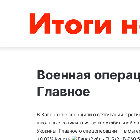
Военная операц
Главное
ФСБ
Узнать
обвинила
за
жителя
две
Самарской
минуты.
области
Что
В Запорожье сообщили о стягивании к реги
в
сказал
школьные каникулы из-за «нестабильной си
10.08.2023
11.08.2025
отправке
Трамп
Украины. Главное о спецоперации — в мате
ФСБ обвинила жителя
Узнать за две 
Киеву
о
Самарской области в отправке
сказал Трамп о
+0,02%
Купить
Евро/Рубль
EUR/RUB
₽60,
данных
встрече