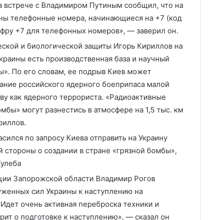
 встрече с Владимиром Путиным сообщил, что на
ены телефонные номера, начинающиеся на +7 (код
фру +7 для телефонных номеров», — заверил он.
еской и биологической защиты Игорь Кириллов на
Украины есть производственная база и научный
ы». По его словам, ее подрыв Киев может
вание российского ядерного боеприпаса малой
ву как ядерного террориста. «Радиоактивные
мбы» могут разнестись в атмосфере на 1,5 тыс. км
риллов.
сился по запросу Киева отправить на Украину
 стороны о создании в стране «грязной бомбы»,
Кулеба
ции Запорожской области Владимир Рогов
уженных сил Украины к наступлению на
Идет очень активная переброска техники и
рит о подготовке к наступлению», — сказал он