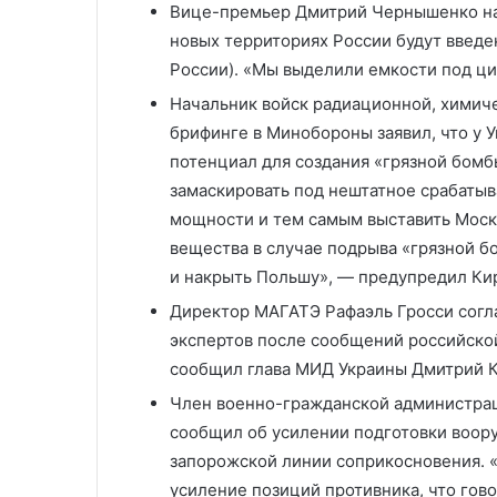
Вице-премьер Дмитрий Чернышенко на
новых территориях России будут введ
России). «Мы выделили емкости под ци
Начальник войск радиационной, химич
брифинге в Минобороны заявил, что у 
потенциал для создания «грязной бомб
замаскировать под нештатное срабаты
мощности и тем самым выставить Моск
вещества в случае подрыва «грязной бо
и накрыть Польшу», — предупредил Ки
Директор МАГАТЭ Рафаэль Гросси согла
экспертов после сообщений российской
сообщил глава МИД Украины Дмитрий 
Член военно-гражданской администра
сообщил об усилении подготовки воор
запорожской линии соприкосновения. «
усиление позиций противника, что гово