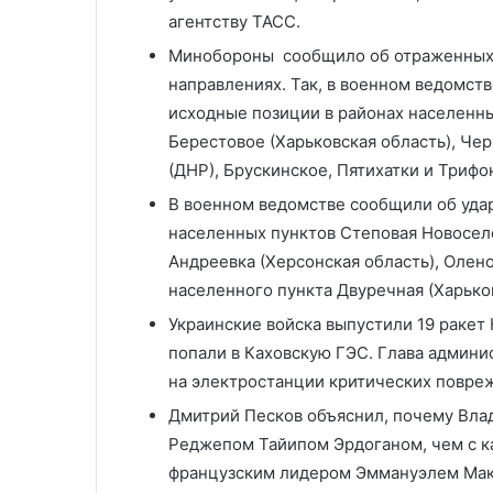
агентству ТАСС.
Минобороны сообщило об отраженных а
направлениях. Так, в военном ведомств
исходные позиции в районах населенн
Берестовое (Харьковская область), Че
(ДНР), Брускинское, Пятихатки и Трифо
В военном ведомстве сообщили об удар
населенных пунктов Степовая Новосело
Андреевка (Херсонская область), Олено
населенного пункта Двуречная (Харько
Украинские войска выпустили 19 ракет
попали в Каховскую ГЭС. Глава админи
на электростанции критических повреж
Дмитрий Песков объяснил, почему Вла
Реджепом Тайипом Эрдоганом, чем с 
французским лидером Эммануэлем Макро