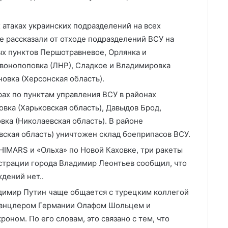
таках украинских подразделений на всех
е рассказали от отходе подразделений ВСУ на
ых пунктов Першотравневое, Орлянка и
рвонопоповка (ЛНР), Сладкое и Владимировка
новка (Херсонская область).
ах по пунктам управления ВСУ в районах
вка (Харьковская область), Давыдов Брод,
вка (Николаевская область). В районе
вская область) уничтожен склад боеприпасов ВСУ.
 HIMARS и «Ольха» по Новой Каховке, три ракеты
страции города Владимир Леонтьев сообщил, что
дений нет..
димир Путин чаще общается с турецким коллегой
канцлером Германии Олафом Шольцем и
ном. По его словам, это связано с тем, что