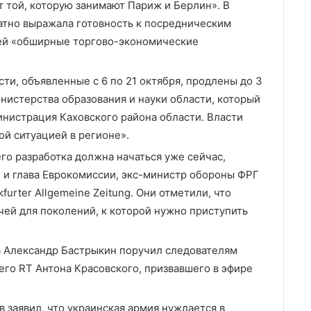
т той, которую занимают Париж и Берлин». В
атно выражала готовность к посредническим
ией «обширные торгово-экономические
ти, объявленные с 6 по 21 октября, продлены до 3
инистерства образования и науки области, который
нистрация Каховского района области. Власти
й ситуацией в регионе».
го разработка должна начаться уже сейчас,
 и глава Еврокомиссии, экс-министр обороны ФРГ
kfurter Allgemeine Zeitung. Они отметили, что
чей для поколений, к которой нужно приступить
 Александр Бастрыкин поручил следователям
его RT Антона Красовского, призвавшего в эфире
заявил, что украинская армия нуждается в