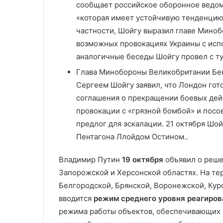
сообщает российское оборонное ведом
«которая имеет устойчивую тенденцию
частности, Шойгу выразил главе Мино
возможных провокациях Украины с исп
аналогичные беседы Шойгу провел с т
Глава Минобороны Великобритании Бен
Сергеем Шойгу заявил, что Лондон гот
соглашения о прекращении боевых дей
провокации с «грязной бомбой» и посов
предлог для эскалации. 21 октября Шой
Пентагона Ллойдом Остином..
Владимир Путин
19 октября
объявил о реш
Запорожской и Херсонской областях. На те
Белгородской, Брянской, Воронежской, Кур
вводится
режим среднего уровня реагиров
режима работы объектов, обеспечивающих 