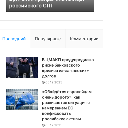
воздушных шаров ВСУ
взрывы
ВСУ
Последний
Популярные
Комментарии
В ЦМАКП предупредили о
риске банковского
кризиса из-за «плохих»
долгов
05.12.2025
«Обойдётся европейцам
очень дорого»: как
развивается ситуация с
намерением ЕС
конфисковать
российские активы
05.12.2025