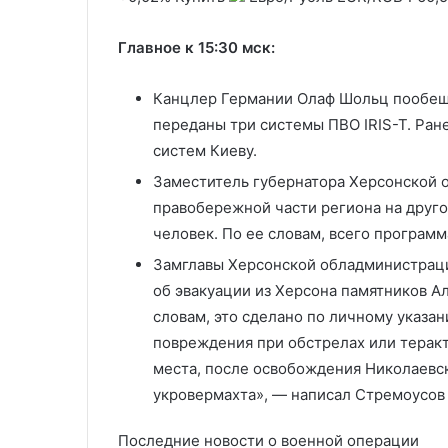
Киеву данных об эшелонах
Путиным по У
об
с
эшелонах
Путиным по Украине
Главное к 15:30 мск:
Канцлер Германии Олаф Шольц пообеща
переданы три системы ПВО IRIS-T. Ран
систем Киеву.
Заместитель губернатора Херсонской о
правобережной части региона на друго
человек. По ее словам, всего программ
Замглавы Херсонской обладминистрац
об эвакуации из Херсона памятников А
словам, это сделано по личному указа
повреждения при обстрелах или теракт
места, после освобождения Николаевс
укровермахта», — написал Стремоусов 
Последние новости о военной операции