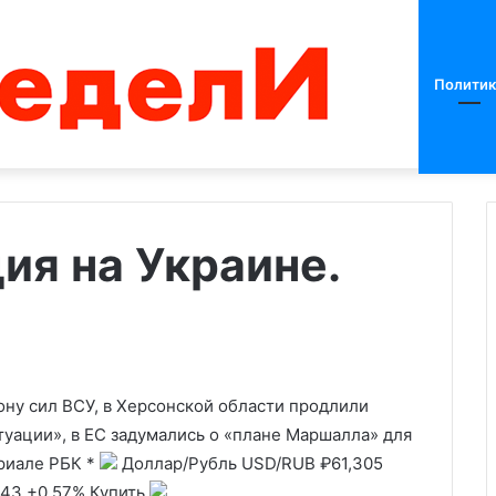
Политик
ия на Украине.
Британия
прекратила
импорт
российского
СПГ
ону сил ВСУ, в Херсонской области продлили
туации», в ЕС задумались о «плане Маршалла» для
риале РБК
*
Доллар/Рубль
USD/RUB
₽61,305
минуты. Что
01.01.2023
 встрече с
Британия прекратила импорт
543
+0,57%
Купить