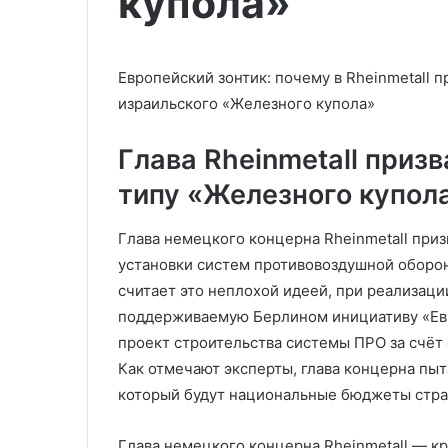
купола»
стабильности
снижения цен 
обвинила
нефть
РФ
в
Европейский зонтик: почему в Rheinmetall 
подрыве
израильского «Железного купола»
мировой
стабильности
Глава Rheinmetall приз
типу «Железного купол
Глава немецкого концерна Rheinmetall при
установки систем противовоздушной оборон
считает это неплохой идеей, при реализаци
поддерживаемую Берлином инициативу «Ев
проект строительства системы ПРО за счёт 
Как отмечают эксперты, глава концерна пыта
который будут национальные бюджеты стра
Глава немецкого концерна Rheinmetall — к