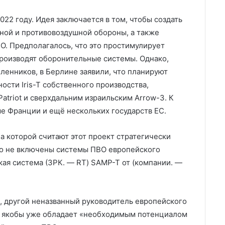
022 году. Идея заключается в том, чтобы создать
ной и противовоздушной обороны, а также
О. Предполагалось, что это простимулирует
роизводят оборонительные системы. Однако,
енников, в Берлине заявили, что планируют
ости Iris-T собственного производства,
triot и сверхдальним израильским Arrow-3. К
ме Франции и ещё нескольких государств ЕС.
 которой считают этот проект стратегически
го не включены системы ПВО европейского
кая система (ЗРК. — RT) SAMP-T от (компании. —
l, другой неназванный руководитель европейского
па якобы уже обладает «необходимым потенциалом