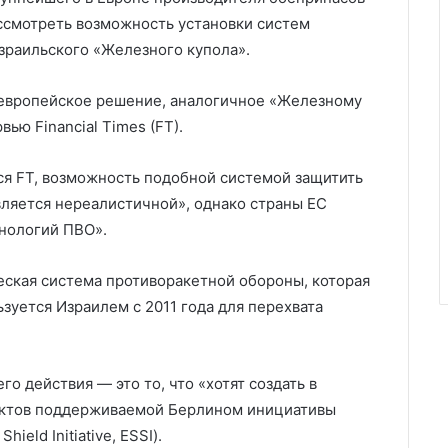
ссмотреть возможность установки систем
зраильского «Железного купола».
 европейское решение, аналогичное «Железному
вью Financial Times (FT).
ся FT, возможность подобной системой защитить
вляется нереалистичной», однако страны ЕС
хнологий ПВО».
ская система противоракетной обороны, которая
ьзуется Израилем с 2011 года для перехвата
о действия — это то, что «хотят создать в
пектов поддерживаемой Берлином инициативы
eld Initiative, ESSI).