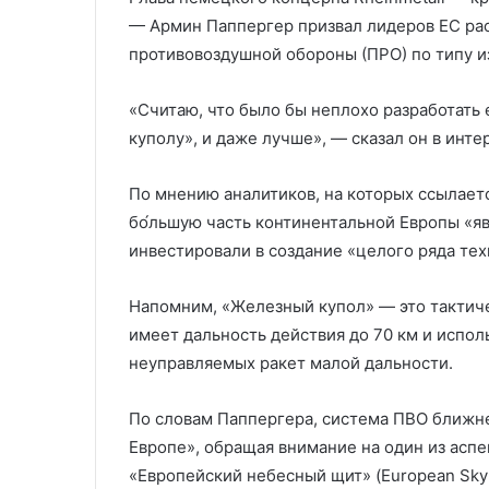
— Армин Паппергер призвал лидеров ЕС ра
противовоздушной обороны (ПРО) по типу и
«Считаю, что было бы неплохо разработать
куполу», и даже лучше», — сказал он в интер
По мнению аналитиков, на которых ссылает
бо́льшую часть континентальной Европы «я
инвестировали в создание «целого ряда те
Напомним, «Железный купол» — это тактиче
имеет дальность действия до 70 км и испол
неуправляемых ракет малой дальности.
По словам Паппергера, система ПВО ближнег
Европе», обращая внимание на один из ас
«Европейский небесный щит» (European Sky Shi