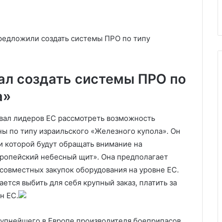
на нефть
отключения электричества
предложили создать системы ПРО по типу
вал создать системы ПРО по
а»
звал лидеров ЕС рассмотреть возможность
ы по типу израильского «Железного купола». Он
и которой будут обращать внимание на
ропейский небесный щит». Она предполагает
совместных закупок оборудования на уровне ЕС.
ется выбить для себя крупный заказ, платить за
н ЕС.
рупнейшего в Европе производителя боеприпасов