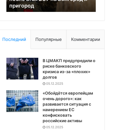
пригород
поддержку
Белгород
и
пригород
Последний
Популярные
Комментарии
В ЦМАКП предупредили о
риске банковского
кризиса из-за «плохих»
долгов
05.12.2025
«Обойдётся европейцам
очень дорого»: как
развивается ситуация с
намерением ЕС
конфисковать
российские активы
05.12.2025