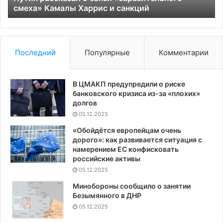
санкций
смеха» Камалы Харрис и санкций
Ук
на
пя
ле
Последний
Популярные
Комментарии
В ЦМАКП предупредили о риске
банковского кризиса из-за «плохих»
долгов
05.12.2025
«Обойдётся европейцам очень
дорого»: как развивается ситуация с
намерением ЕС конфисковать
российские активы
05.12.2025
Минобороны сообщило о занятии
Безымянного в ДНР
05.12.2025