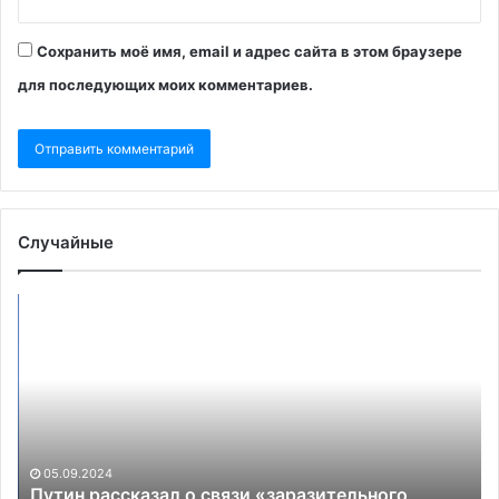
Сохранить моё имя, email и адрес сайта в этом браузере
для последующих моих комментариев.
Случайные
Путин
Th
рассказал
Te
о
уз
связи
о
«заразительного
пл
смеха»
вв
Камалы
за
Харрис
во
05.09.2024
и
на
Путин рассказал о связи «заразительного