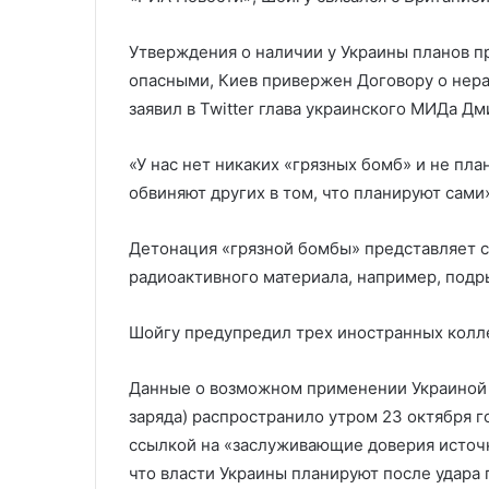
санкциям против России
ЦАХАЛ в Ну
против
ЦАХАЛ
России
в
Утверждения о наличии у Украины планов п
Нусейрате
опасными, Киев привержен Договору о нера
заявил в Twitter глава украинского МИДа Дм
«У нас нет никаких «грязных бомб» и не пла
обвиняют других в том, что планируют сами
Детонация «грязной бомбы» представляет с
радиоактивного материала, например, подр
Шойгу предупредил трех иностранных колле
Данные о возможном применении Украиной 
заряда) распространило утром 23 октября г
ссылкой на «заслуживающие доверия источн
что власти Украины планируют после удара 