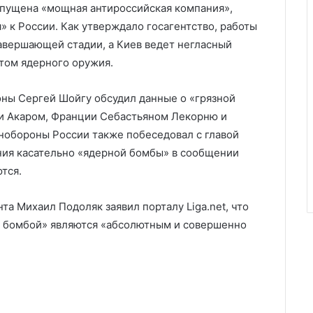
апущена «мощная антироссийская компания»,
» к России. Как утверждало госагентство, работы
завершающей стадии, а Киев ведет негласный
том ядерного оружия.
ны Сергей Шойгу обсудил данные о «грязной
си Акаром, Франции Себастьяном Лекорню и
нобороны России также побеседовал с главой
ния касательно «ядерной бомбы» в сообщении
тся.
та Михаил Подоляк заявил порталу Liga.net, что
й бомбой» являются «абсолютным и совершенно