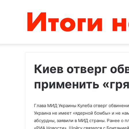
Киев отверг об
применить «гр
AP
Минздрав
узнало
Газы
о
сообщил
повышенном
о
интересе
274
Глава МИД Украины Кулеба отверг обвинени
Белого
погибших
Украина не имеет «ядерной бомбы» и не на
17.10.2025
09.06.2024
дома
в
абсурдны, заявили в МИД страны. Ранее о 
AP узнало о повышенном
Минздрав Га
к
ходе
интересе Белого дома к
погибших в 
«РИА Новости», Шойгу связался с Британие
санкциям
операции