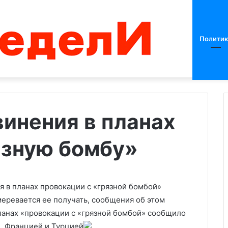
Политик
винения в планах
язную бомбу»
Все
столичные
аэропорты
приостановили
полеты
я в планах провокации с «грязной бомбой»
меревается ее получать, сообщения об этом
планах «провокации с «грязной бомбой» сообщило
зы сообщил о 274
22.05.2025
ходе операции
Все столичные аэропорты
й, Францией и Турцией