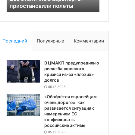
кредитам и вкладам
визы для
из
Китая
Последний
Популярные
Комментарии
В ЦМАКП предупредили о
риске банковского
кризиса из-за «плохих»
долгов
05.12.2025
«Обойдётся европейцам
очень дорого»: как
развивается ситуация с
намерением ЕС
конфисковать
российские активы
05.12.2025