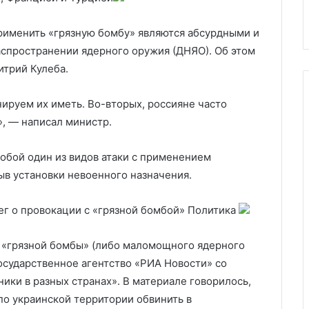
сейрате
приостановили полеты
рименить «грязную бомбу» являются абсурдными и
спространении ядерного оружия (ДНЯО). Об этом
итрий Кулеба.
нируем их иметь. Во-вторых, россияне часто
», — написал министр.
обой один из видов атаки с применением
ыв установки невоенного назначения.
г о провокации с «грязной бомбой»
Политика
«грязной бомбы» (либо маломощного ядерного
осударственное агентство «РИА Новости» со
ики в разных странах». В материале говорилось,
по украинской территории обвинить в