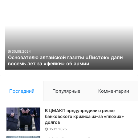
Основателю
W
алтайской
уз
газеты
ус
«Листок»
за
дали
об
восемь
со
лет
С
за
и
30.08.2024
«фейки»
Эр
Основателю алтайской газеты «Листок» дали
об
восемь лет за «фейки» об армии
Ри
армии
Последний
Популярные
Комментарии
В ЦМАКП предупредили о риске
банковского кризиса из-за «плохих»
долгов
05.12.2025