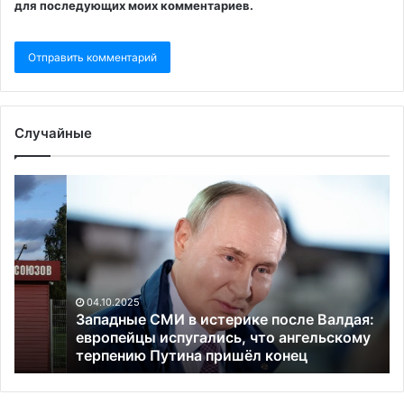
для последующих моих комментариев.
Случайные
Западные
«Н
СМИ
де
в
Те
истерике
Ав
после
ка
Валдая:
пр
европейцы
ст
04.10.2025
испугались,
Ев
Западные СМИ в истерике после Валдая:
что
Па
европейцы испугались, что ангельскому
ангельскому
терпению Путина пришёл конец
м
терпению
по
Путина
на