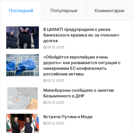
пришёл
её
конец
ко
Последний
Популярные
Комментарии
с
Из
В ЦМАКП предупредили о риске
банковского кризиса из-за «плохих»
долгов
05.12.2025
«Обойдётся европейцам очень
дорого»: как развивается ситуация с
намерением ЕС конфисковать
российские активы
05.12.2025
Минобороны сообщило о занятии
Безымянного в ДНР
05.12.2025
Встреча Путина и Моди
05.12.2025