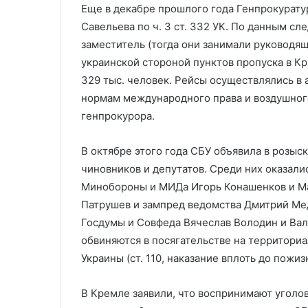
Еще в декабре прошлого года Генпрокуратур
Савельева по ч. 3 ст. 332 УК. По данным сле
заместитель (тогда они занимали руководя
украинской стороной пунктов пропуска в К
329 тыс. человек. Рейсы осуществлялись в
нормам международного права и воздушного
генпрокурора.
В октябре этого года СБУ объявила в розы
чиновников и депутатов. Среди них оказал
Минобороны и МИДа Игорь Конашенков и Ма
Патрушев и зампред ведомства Дмитрий Мед
Госдумы и Совфеда Вячеслав Володин и Ва
обвиняются в посягательстве на территори
Украины (ст. 110, наказание вплоть до пожи
В Кремле заявили, что воспринимают уголо