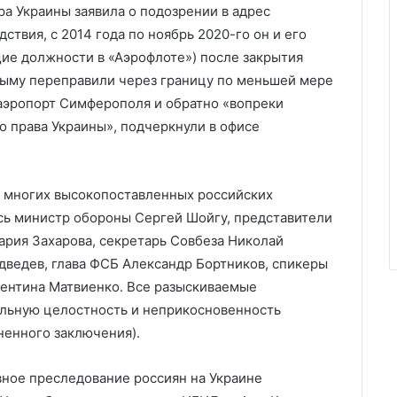
а Украины заявила о подозрении в адрес
дствия, с 2014 года по ноябрь 2020-го он и его
щие должности в «Аэрофлоте») после закрытия
рыму переправили через границу по меньшей мере
 аэропорт Симферополя и обратно «вопреки
 права Украины», подчеркнули в офисе
ск многих высокопоставленных российских
ись министр обороны Сергей Шойгу, представители
рия Захарова, секретарь Совбеза Николай
ведев, глава ФСБ Александр Бортников, спикеры
лентина Матвиенко. Все разыскиваемые
альную целостность и неприкосновенность
зненного заключения).
вное преследование россиян на Украине