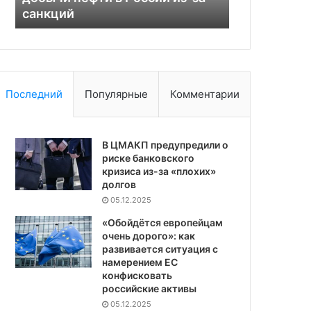
санкций
качестве о
за
Западу
санкций
Последний
Популярные
Комментарии
В ЦМАКП предупредили о
риске банковского
кризиса из-за «плохих»
долгов
05.12.2025
«Обойдётся европейцам
очень дорого»: как
развивается ситуация с
намерением ЕС
конфисковать
российские активы
05.12.2025