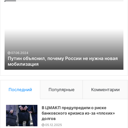
Путин
Дв
объяснил,
ст
почему
Ев
России
вп
не
пе
нужна
Ки
новая
м
мобилизация
тр
07.06.2024
Путин объяснил, почему России не нужна новая
мобилизация
Последний
Популярные
Комментарии
В ЦМАКП предупредили о риске
банковского кризиса из-за «плохих»
долгов
05.12.2025