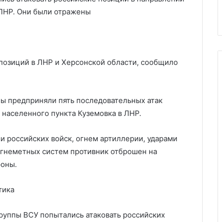
го доминирования
Ираном
с
 ЛНР. Они были отражены
Ираном
позиций в ЛНР и Херсонской области, сообщило
лы предприняли пять последовательных атак
 населенного пункта Куземовка в ЛНР.
и российских войск, огнем артиллерии, ударами
огнеметных систем противник отброшен на
роны.
тика
группы ВСУ попытались атаковать российских