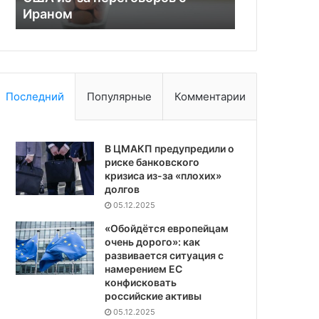
ВСУ в Черном море
нера
море
Последний
Популярные
Комментарии
В ЦМАКП предупредили о
риске банковского
кризиса из-за «плохих»
долгов
05.12.2025
«Обойдётся европейцам
очень дорого»: как
развивается ситуация с
намерением ЕС
конфисковать
российские активы
05.12.2025