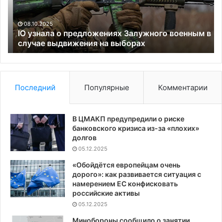
военным
вл
в
ин
случае
ко
08.10.2025
выдвижения
IO узнала о предложениях Залужного военным в
на
случае выдвижения на выборах
выборах
Последний
Популярные
Комментарии
В ЦМАКП предупредили о риске
банковского кризиса из-за «плохих»
долгов
05.12.2025
«Обойдётся европейцам очень
дорого»: как развивается ситуация с
намерением ЕС конфисковать
российские активы
05.12.2025
Минобороны сообщило о занятии