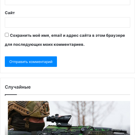
Сайт
Сохранить моё имя, email и адрес сайта в этом браузере
для последующих моих комментариев.
Случайные
IO
Вл
узнала
из
о
пр
предложениях
вы
Залужного
на