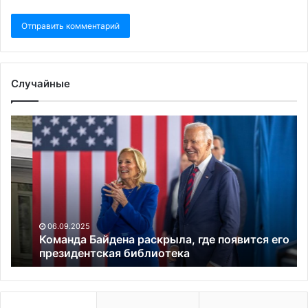
Случайные
Команда
Бо
Байдена
за
раскрыла,
о
где
не
появится
ро
его
ин
президентская
сп
библиотека
06.09.2025
Команда Байдена раскрыла, где появится его
президентская библиотека