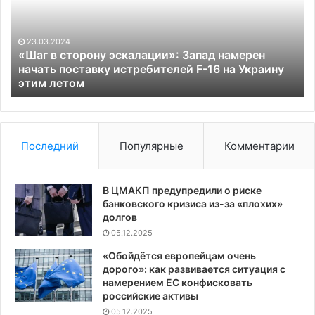
Запад
с
намерен
со
начать
14
23.03.2024
поставку
па
«Шаг в сторону эскалации»: Запад намерен
истребителей
са
й
начать поставку истребителей F-16 на Украину
F-
этим летом
пр
16
Ро
на
Украину
этим
Последний
Популярные
Комментарии
летом
В ЦМАКП предупредили о риске
банковского кризиса из-за «плохих»
долгов
05.12.2025
«Обойдётся европейцам очень
дорого»: как развивается ситуация с
намерением ЕС конфисковать
российские активы
05.12.2025