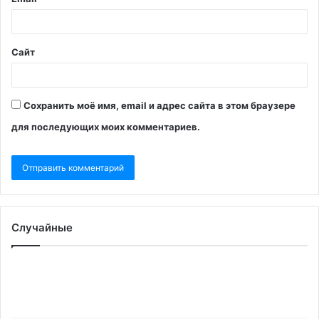
Сайт
Сохранить моё имя, email и адрес сайта в этом браузере
для последующих моих комментариев.
Случайные
«Шаг
ЕС
в
со
сторону
о
эскалации»:
тр