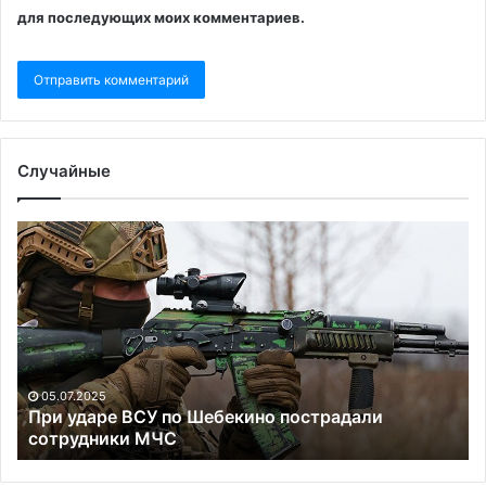
для последующих моих комментариев.
Случайные
При
По
ударе
за
ВСУ
о
по
за
Шебекино
ро
пострадали
ди
сотрудники МЧС
в
Да
05.07.2025
При ударе ВСУ по Шебекино пострадали
сотрудники МЧС