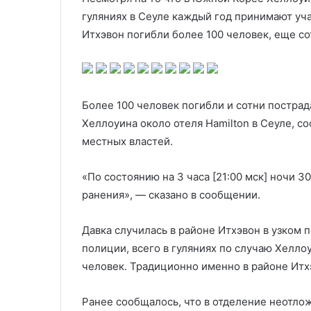
правящей партии
«Башнефти» д
партии
гуляниях в Сеуле каждый год принимают учас
Итхэвон погибли более 100 человек, еще с
Более 100 человек погибли и сотни пострад
Хеллоуина около отеля Hamilton в Сеуле, с
местных властей.
«По состоянию на 3 часа [21:00 мск] ночи 3
ранения», — сказано в сообщении.
Давка случилась в районе Итхэвон в узком 
полиции, всего в гуляниях по случаю Хелло
человек. Традиционно именно в районе Итх
Ранее сообщалось, что в отделение неотл