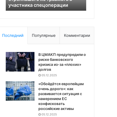
участника спецоперации
в перегово
с
Ираном
Последний
Популярные
Комментарии
В ЦМАКП предупредили о
риске банковского
кризиса из-за «плохих»
долгов
05.12.2025
«Обойдётся европейцам
очень дорого»: как
развивается ситуация с
намерением ЕС
конфисковать
российские активы
05.12.2025