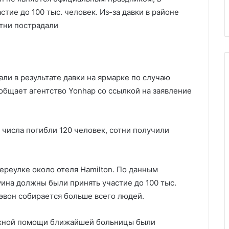
роны
Пригожина
тие до 100 тыс. человек. Из-за давки в районе
отни пострадали
али в результате давки на ярмарке по случаю
ообщает агентство Yonhap со ссылкой на заявление
0 числа погибли 120 человек, сотни получили
переулке около отеля Hamilton. По данным
уина должны были принять участие до 100 тыс.
эвон собирается больше всего людей.
ожной помощи ближайшей больницы были