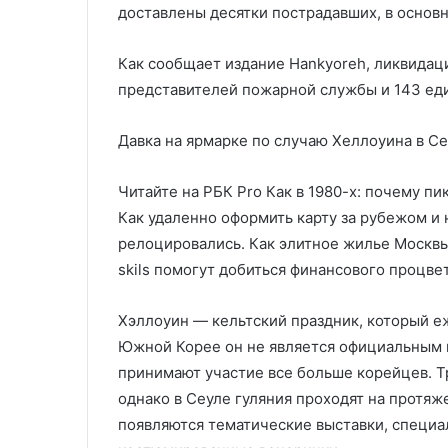
доставлены десятки пострадавших, в основ
Как сообщает издание Hankyoreh, ликвидац
представителей пожарной службы и 143 ед
Давка на ярмарке по случаю Хеллоуина в С
Читайте на РБК Pro Как в 1980-х: почему п
Как удаленно оформить карту за рубежом и
релоцировались. Как элитное жилье Москвы
skils помогут добиться финансового процве
Хэллоуин — кельтский праздник, который е
Южной Корее он не является официальным п
принимают участие все больше корейцев. Т
однако в Сеуле гуляния проходят на протяж
появляются тематические выставки, специал