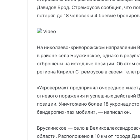
материалам» с VPN
14-летней да
с
по
Давидов Брод. Стремоусов сообщил, что по
VPN
делу
потерял до 18 человек и 4 боевые бронир
14-
летней
Video
давности
На николаево-криворожском направлении 
в районе села Брускинское, однако в резул
отброшены на исходные позиции. Об этом 
региона Кирилл Стремоусов в своем телегр
«Укровермахт предпринял очередное «насту
огневого поражения и успешных действий 
позиции. Уничтожено более 18 укронацист
бандеропих-пах мобили», — написал он.
Брускинское — село в Великоалександровс
области. Расположено в 10 км от города Дав