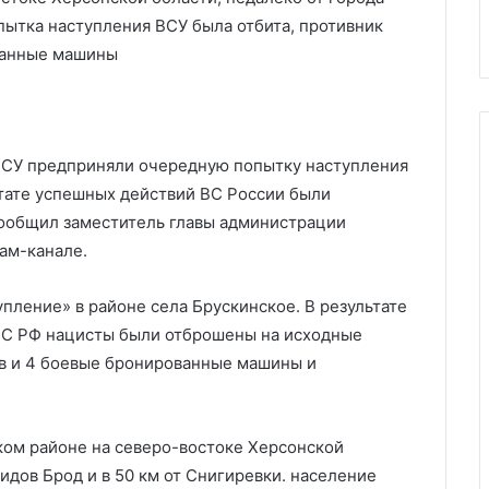
вности
известно к 8-00
к
пытка наступления ВСУ была отбита, противник
8-
ованные машины
00
ВСУ предприняли очередную попытку наступления
ьтате успешных действий ВС России были
сообщил заместитель главы администрации
ам-канале.
пление» в районе села Брускинское. В результате
ВС РФ нацисты были отброшены на исходные
ов и 4 боевые бронированные машины и
ком районе на северо-востоке Херсонской
идов Брод и в 50 км от Снигиревки. население