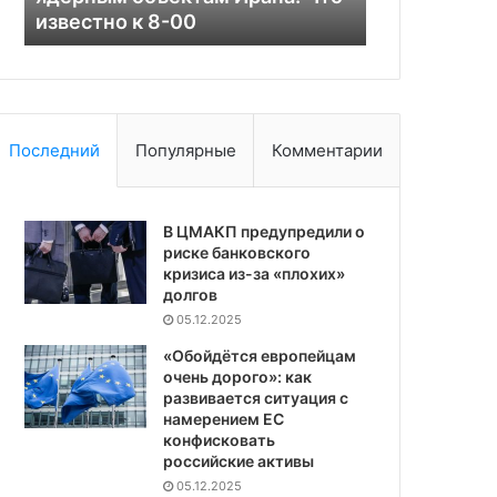
властью
класса
властью
класса
Последний
Популярные
Комментарии
В ЦМАКП предупредили о
риске банковского
кризиса из-за «плохих»
долгов
05.12.2025
«Обойдётся европейцам
очень дорого»: как
развивается ситуация с
намерением ЕС
конфисковать
российские активы
05.12.2025