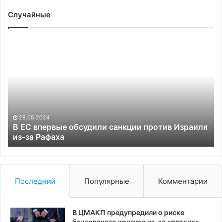
Случайные
В
Пу
ЕС
сч
впервые
бо
обсудили
ош
санкции
ра
против
о
Израиля
ст
из-
по
28.05.2024
за
Ро
В ЕС впервые обсудили санкции против Израиля
Рафаха
из-за Рафаха
Последний
Популярные
Комментарии
В ЦМАКП предупредили о риске
банковского кризиса из-за «плохих»