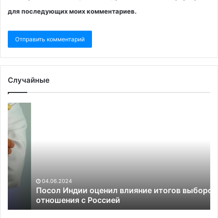
для последующих моих комментариев.
Случайные
Посол
Pol
Индии
уз
оценил
о
влияние
пл
итогов
ЕС
выборов
уж
на
вы
отношения
ро
04.06.2024
с
ше
Посол Индии оценил влияние итогов выборов на
Россией
отношения с Россией
ви