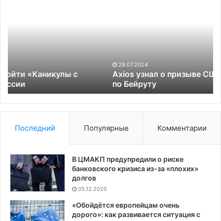
узнал
к
о
я
призыве
о
США
И
к
у
Израилю
С
не
К
29.07.2024
бить
Axios узнал о призыве США к Израилю не бить
по
по Бейруту
Бейруту
Последний
Популярные
Комментарии
В ЦМАКП предупредили о риске
банковского кризиса из-за «плохих»
долгов
05.12.2025
«Обойдётся европейцам очень
дорого»: как развивается ситуация с