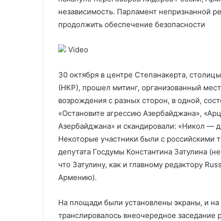
операции гражданина Индии
индийскую про
Индии
независимость. Парламент непризнанной ре
продолжить обеспечение безопасности
Video
30 октября в центре Степанакерта, столиц
(НКР), прошел митинг, организованный мес
возрождения с разных сторон, в одной, сос
«Остановите агрессию Азербайджана», «Арца
Азербайджана» и скандировали: «Никол — да
Некоторые участники были с российскими тр
депутата Госдумы Константина Затулина (н
что Затулину, как и главному редактору Rus
Армению).
На площади были установлены экраны, и на
транслировалось внеочередное заседание 