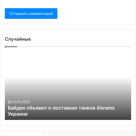
Случайные
Байден
Х
объявил
ос
о
ро
поставках
из
танков
за
Abrams
Украине
25.01.2023
Байден объявил о поставках танков Abrams
Украине