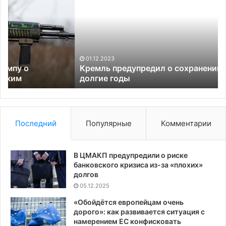
о
Ук
сохранении
пр
санкций
к
на
бе
долгие
са
годы
об
01.12.2023
ра
Кремль предупредил о сохранении санкций на
долгие годы
Последний
Популярные
Комментарии
В ЦМАКП предупредили о риске
банковского кризиса из-за «плохих»
долгов
05.12.2025
«Обойдётся европейцам очень
дорого»: как развивается ситуация с
намерением ЕС конфисковать