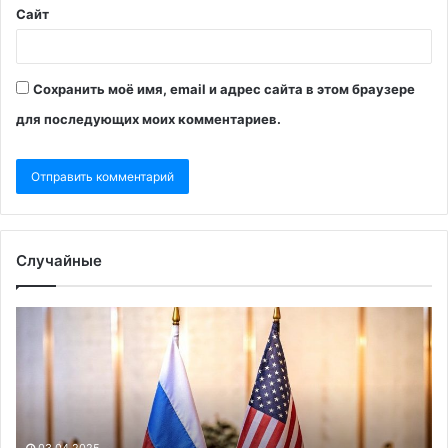
Сайт
Сохранить моё имя, email и адрес сайта в этом браузере
для последующих моих комментариев.
Случайные
«Непростой
Си
и
на
постепенный
от
процесс»:
Ро
глава
и
РФПИ
Ки
Дмитриев
эт