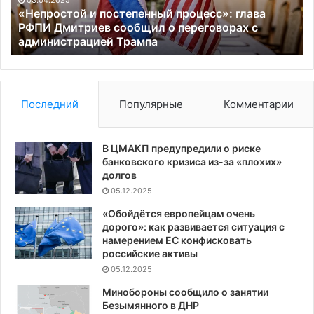
03.04.2025
сообщил
дл
«Непростой и постепенный процесс»: глава
о
кр
РФПИ Дмитриев сообщил о переговорах с
переговорах
администрацией Трампа
де
с
администрацией
Трампа
Последний
Популярные
Комментарии
В ЦМАКП предупредили о риске
банковского кризиса из-за «плохих»
долгов
05.12.2025
«Обойдётся европейцам очень
дорого»: как развивается ситуация с
намерением ЕС конфисковать
российские активы
05.12.2025
Минобороны сообщило о занятии
Безымянного в ДНР