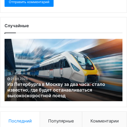
Случайные
Из
М
Петербурга
до
в
во
Москву
еж
за
об
два
эк
часа:
Ро
21.09.2025
стало
Из Петербурга в Москву за два часа: стало
известно,
известно, где будет останавливаться
где
высокоскоростной поезд
будет
останавливаться
высокоскоростной
поезд
Последний
Популярные
Комментарии