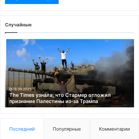
Случайные
The
Тр
Times
об
узнала,
о
что
не
Стармер
по
отложил
по
признание
дл
Палестины
Ки
18.09.2025
из-
до
The Times узнала, что Стармер отложил
за
признание Палестины из-за Трампа
12
Трампа
Последний
Популярные
Комментарии