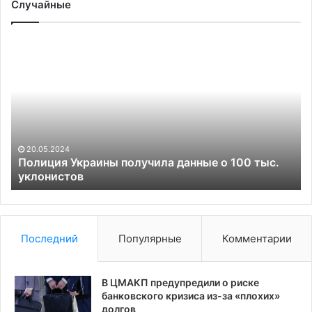
Случайные
Полиция
Пе
Украины
не
получила
ув
данные
в
о
сл
100
Ме
тыс.
пр
уклонистов
из
20.05.2024
яд
Полиция Украины получила данные о 100 тыс.
уклонистов
до
Последний
Популярные
Комментарии
В ЦМАКП предупредили о риске
банковского кризиса из-за «плохих»
долгов