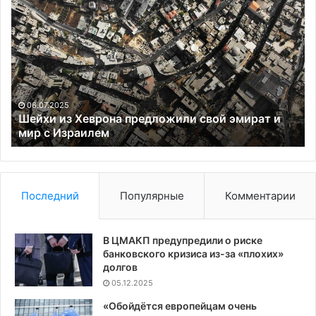
поздравил
россиян
и
призвал
к
миру
между
12.06.2025
Москвой
рат и
Рубио поздравил россиян и призвал к миру
и
между Москвой и Киевом
Киевом
Последний
Популярные
Комментарии
В ЦМАКП предупредили о риске
банковского кризиса из-за «плохих»
долгов
05.12.2025
«Обойдётся европейцам очень