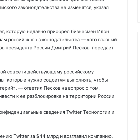
нул Украину
Трампом
Трампом
йского законодательства не изменятся, указал
tter, которую недавно приобрел бизнесмен Илон
ам российского законодательства — «это главный
рь президента России Дмитрий Песков, передает
иной соцсети действующему российскому
мы, которые нужно соцсетям выполнять, чтобы
итерий», — ответил Песков на вопрос о том,
вести к ее разблокировке на территории России.
конфиденциальные сведения Twitter
Технологии и
ению Twitter за $44 млрд и возглавил компанию.