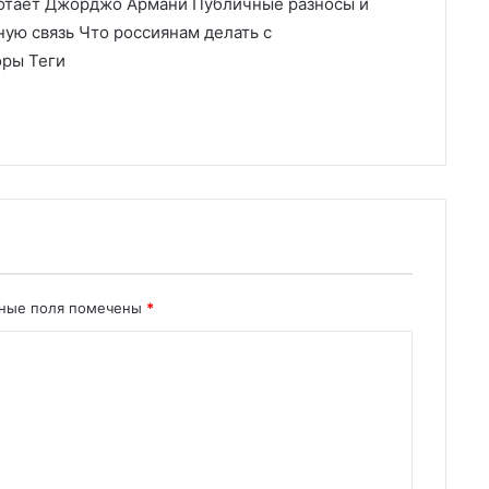
аботает Джорджо Армани Публичные разносы и
ную связь Что россиянам делать с
оры Теги
ьные поля помечены
*