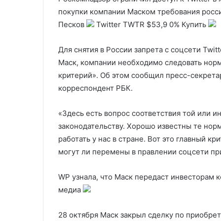
крупнейшей депортации в США
и упомя
США
покупки компании Маском требования росси
Песков
Twitter
TWTR
$53,9
0%
Купить
Для снятия в России запрета с соцсети Twi
Маск, компании необходимо следовать норм
критерий». Об этом сообщил пресс-секрета
корреспондент РБК.
«Здесь есть вопрос соответствия той или 
законодательству. Хорошо известны те нор
работать у нас в стране. Вот это главный кр
могут ли перемены в правлении соцсети при
WP узнала, что Маск передаст инвесторам 
медиа
28 октября Маск закрыл сделку по приобрет