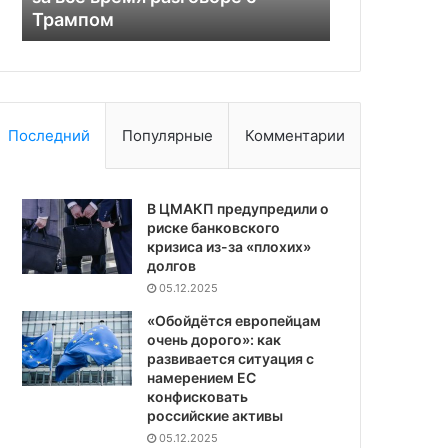
постановочными
на Р
Ватикан
влияют
на
Россию
Последний
Популярные
Комментарии
В ЦМАКП предупредили о
риске банковского
кризиса из-за «плохих»
долгов
05.12.2025
«Обойдётся европейцам
очень дорого»: как
развивается ситуация с
намерением ЕС
конфисковать
российские активы
05.12.2025