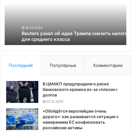
идее
Ук
Трампа
Гл
снизить
налоги
для
18.04.2024
среднего
Reuters узнал об идее Трампа снизить налоги
класса
для среднего класса
Последний
Популярные
Комментарии
В ЦМАКП предупредили о риске
банковского кризиса из-за «плохих»
долгов
05.12.2025
«Обойдётся европейцам очень
дорого»: как развивается ситуация с
намерением ЕС конфисковать
российские активы