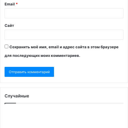
Email
*
Сайт
Сохранить моё имя, email и адрес сайта в этом браузере
для последующих моих комментариев.
Случайные
Reuters
Во
узнал
оп
об
на