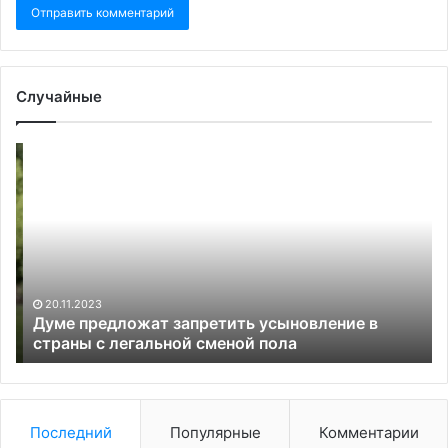
Случайные
Думе
Ра
предложат
ко
запретить
сд
усыновление
с
в
Ма
страны
де
с
на
легальной
ме
20.11.2023
сменой
Думе предложат запретить усыновление в
пола
страны с легальной сменой пола
Последний
Популярные
Комментарии